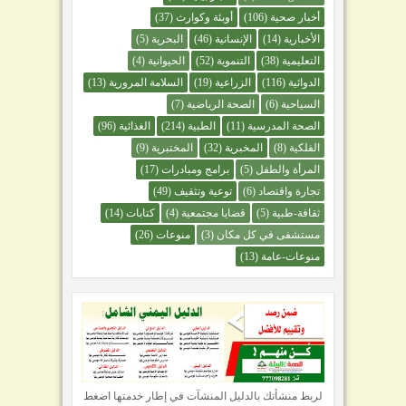
أخبار صحية
(106)
أوبئة وكوارث
(37)
الأخبارية
(14)
الإنسانية
(46)
البحرية
(5)
التعليمية
(38)
التنموية
(52)
الحيوانية
(4)
الدوائية
(116)
الزراعية
(19)
السلامة المرورية
(13)
السياحية
(6)
الصحة الرياضية
(7)
الصحة المدرسية
(11)
الطبية
(214)
الغذائية
(96)
الفلكية
(8)
المخبرية
(32)
المختبرية
(9)
المرأة والطفل
(5)
برامج ومبادرات
(17)
تجارة واقتصاد
(6)
توعية وتثقيف
(49)
ثقافة-طبية
(5)
قضايا مجتمعية
(4)
كتابات
(14)
مستشفى في كل مكان
(3)
منوعات
(26)
منوعات-عامة
(13)
لربط منشأتك بالدليل المنشآت في إطار خدمتها اضغط