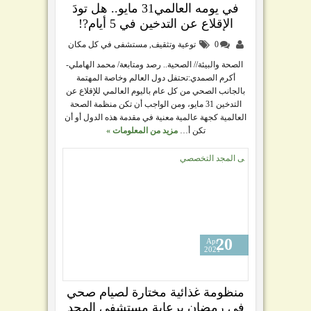
في يومه العالمي31 مايو.. هل تودَ
الإقلاع عن التدخين في 5 أيام?!
0
توعية وتثقيف
,
مستشفى في كل مكان
الصحة والبيئة// الصحية.. رصد ومتابعة/ محمد الهاملي-
أكرم الصمدي:تحتفل دول العالم وخاصة المهتمة
بالجانب الصحي من كل عام باليوم العالمي للإقلاع عن
التدخين 31 مايو، ومن الواجب أن تكن منظمة الصحة
العالمية كجهة عالمية معنية في مقدمة هذه الدول أو أن
تكن أ…
مزيد من المعلومات »
20
Apr
2021
منظومة غذائية مختارة لصيام صحي
في رمضان برعاية مستشفى المجد