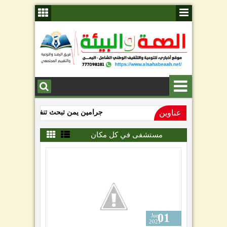
عناوين
جرامين يمن تبحث تنفيذ عمليات إصلاح
عتق تستعيد ملامحها الحضارية.. حملة 
مستشفى في كل مكان
01
Jun
2021