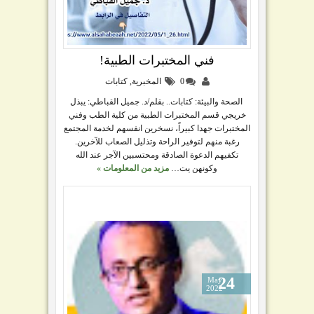
فني المختبرات الطبية!
0
المخبرية
,
كتابات
الصحة والبيئة: كتابات.. بقلم/د. جميل القباطي: يبذل
خريجي قسم المختبرات الطبية من كلية الطب وفني
المختبرات جهدا كبيراً، نسخرين انفسهم لخدمة المجتمع
رغبة منهم لتوفير الراحة وتذليل الصعاب للآخرين.
تكفيهم الدعوة الصادقة ومحتسبين الآجر عند الله
وكونهن يت…
مزيد من المعلومات »
24
May
2022