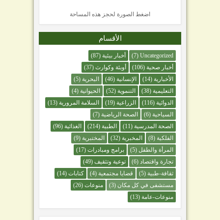
اضغط الصورة لحجز هذه المساحة
الأقسام
Uncategorized
(7)
أخبار بيئية
(87)
أخبار صحية
(106)
أوبئة وكوارث
(37)
الأخبارية
(14)
الإنسانية
(46)
البحرية
(5)
التعليمية
(38)
التنموية
(52)
الحيوانية
(4)
الدوائية
(116)
الزراعية
(19)
السلامة المرورية
(13)
السياحية
(6)
الصحة الرياضية
(7)
الصحة المدرسية
(11)
الطبية
(214)
الغذائية
(96)
الفلكية
(8)
المخبرية
(32)
المختبرية
(9)
المرأة والطفل
(5)
برامج ومبادرات
(17)
تجارة واقتصاد
(6)
توعية وتثقيف
(49)
ثقافة-طبية
(5)
قضايا مجتمعية
(4)
كتابات
(14)
مستشفى في كل مكان
(3)
منوعات
(26)
منوعات-عامة
(13)