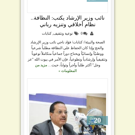
نائب وزير الإرشاد يكتب: النظافة..
نظام أخلاقي وتنزيه رباني
0
توعية وتثقيف
,
كتابات
الصحة والبيئة// كتابات/ فؤاد ناجي نائب وزير الإرشاد
والحج:وإذا كان الحفاظ على النظافة مطلباً شرعياً
ووطنيّاً وإنسانيّاً ويحتاج دوراً جماعياً متكاملاً توعوياً
وتثقيفياً وإرشادياً وتطوعياً، فإن الأمر في بيوت الله “عز
وجل” أكثر طلباً وأجراً وثواباً، حيث…
مزيد من
المعلومات »
20
Oct
2021