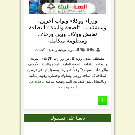
وزراء ووكلاء ونواب آخرين،
ومنشئات لـ "لصحة والبيئة": النظافة
تعايش وولاء.. ودِين ورخاء..
ومنظومة متكاملة
0
التنموية
,
توعية وتثقيف
,
كتابات
مقتطف: ماهي رؤية كل من وزارات:“الإعلام، التربية
والتعليم، الثقافة، الصحة العامة، المياة والبيئة، الأوقاف
والإرشاد، السياحة” وفقاً لأدوارها ومسؤلياتها في ترسيخ
النظافة كـ “ثقافة ووعي وسلوك وحضارة وهوية إيمانية”
وبالمقابل نمو اقتصادي للبلد ونهضة شاملة…
مزيد من
المعلومات »
1
تابعنا على فيسبوك