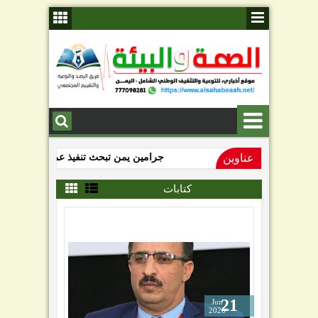
عناوين
جرامين يمن تبحث تنفيذ عمليات إصلاح الشفة 
عتق تستعيد ملامحها الحضارية.. حملة ميدانية 
كتابات
21
Jun
2026