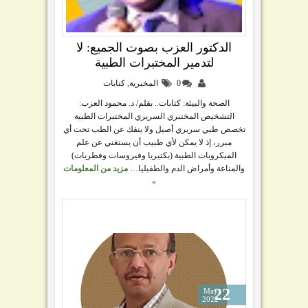
الدكتور العزب بصوت الجميع: لا
لتدمير المختبرات الطبية
0
المخبرية
,
كتابات
الصحة والبيئة: كتابات.. بقلم/ د. محمود العزب:
التشخيص المختبري السريري المختبرات الطبية
تخصص طبي سريري أصيل ولا ينفك عن الطب تحت أي
مبرر، إذ لا يمكن لأي طبيب أن يستغني عن علم
الميكروبات الطبية (بكتيريا وفيروسات وفطريات)
والمناعة وأمراض الدم والطفيليا…
مزيد من المعلومات
»
22
May
2022