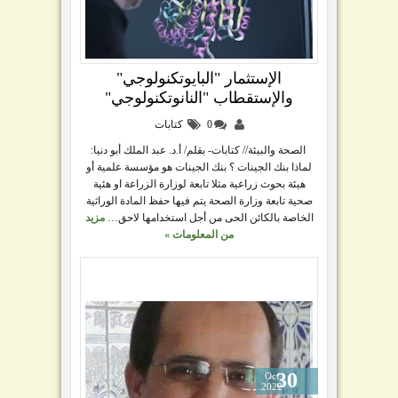
الإستثمار "البايوتكنولوجي"
والإستقطاب "النانوتكنولوجي"
0
كتابات
الصحة والبيئة// كتابات- بقلم/ أ.د. عبد الملك أبو دنيا:
لماذا بنك الجينات ؟ بنك الجينات هو مؤسسة علمية أو
هيئة بحوث زراعية مثلا تابعة لوزارة الزراعة او هئية
صحية تابعة وزارة الصحة يتم فيها حفظ المادة الوراثية
الخاصة بالكائن الحى من أجل استخدامها لاحق…
مزيد
من المعلومات »
30
Oct
2022