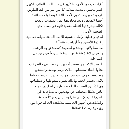
أنزلقت إحدى الأخوات الأربع في ذلك السد المائي الكبير
الغير محمي بالنسبة سلامة كل من يمر من تلك الطريق
الوحيدة جواره، لتقوم الأخت الثانية بمحاولة مساعدة
أختها لانقاذها، وبعد محاولتها التي استمرت بالعجز
تكللت بانزلاقها لتنظم ضحية ثانية في صف أختها
الضحية الأولى.
لم تبدو عنلية الإنقاذ بالنسبة للأخت الثالثة سهلة، فعملية
إنقاذها للأختين معاً أزدادت تعقيداً!!
بعد محاولاتها الهشة والضعيفة كطفلة تواجه الرعب
والخوف لانقاذ شقيقتيها، تسقط سريعاً جوارهن في
السد ذاته.
الرعب الأكبر من نصيب أختهن الرابعة.. في حالة رعب..
تحاول انقاذ شقيقاتها الثلاث بوعي وسيطرة مفقودان..
متجرعة الخوف، تشاهد الموت، تعيش الصدمة أضعافاً
ثلاثة.. تختصر لحظاتها تلك بقبول سقوطها واصطفافها
هي الأخيرة الضحية الرابعة، جوارهن ليغادرن جميعاً
أباهن بشكل مختلف عن توديعهن له بساعات في
المزرعة ليعدن إلى منزلهم ليس إلا جثثاً هامدة،
ولتشاهدهن أختهن الخامسة مشاهدة الحالم في النوم
رؤية رعب، كما تتمناها.
…………………………………………………………