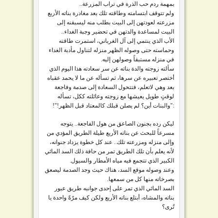
بمهمة ردم حب الذرة في تراب المزرعة..
ولم تتوقف ابتسامته وطاقته تلك بعد مغادرة بناته الأربع
مزرعته لعودتهن إلى البيت بطلب منه ليسبقنه إلى
البيت لمساعدة والدتهن في تحضير وجبة الغداء..
الأب الذي ينتمي إلى آل الغرباني، استمرت طاقته
وحماسته حتى وصوله الظهر منزله لتناول مأدبة الغداء
في منزله مستبقاً وصولهن إليه.
سألته زوجته والدة بناته عن سر سعادته هذا اليوم الذي
أختصر تعبيره عن سرها، ثم تسأله عن ما لا يحمد عقباه
بعد وهي لاتعلم، فتتحول السعادة إلى صدمة وفاجعة
لوقتٍ طويل يعيشها مع زوجته وعائلته ككل، تسأله
:"والبنات أين؟ لم يصلن قبلك كالمعتاد قبل الظهر!"!
ليكن رده بجنون الصاعق من هول الفاجعة.. يتوجه
مسرعاً للبحث عن بناته الأربع طيلة الطريق المؤدي من
وإلى منزله ومزرعته تلك.. عند كل خطوة يزداد جنوانه،
لأنه يعلم بأن تلك الطريق تمر من حافة ذلك السد المائي
الكبير الذي تتجمع فيه مياه الأمطار والسيول.
وعند وصوله موقع السد، هناك حيث وجد الصدمة ليصعق
بصرخاته منها كل من سمعها.
السد المائي الذي تمر على إحدى جوانبه طريق عبور
بناته والمشاه، أبتلع بناته الأربع ولكن كيف مرّةً واحدة يا
تُرى؟