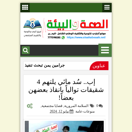
عناوين
جرامين يمن تبحث تنفيذ عمليات إصلاح ال
عتق تستعيد ملامحها الحضارية.. حملة ميدا
إب.. سُد مائي يلتهم 4
شقيقات توالياً بانقاذ بعضهن
بعضاً!
0
السلامة المرورية
,
قضايا مجتمعية
,
منوعات-عامة
مايو 12, 2024