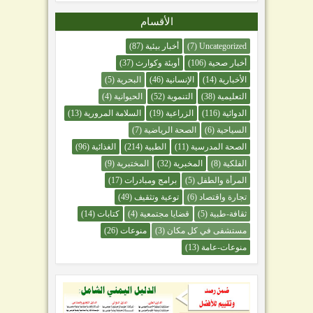
الأقسام
Uncategorized
(7)
أخبار بيئية
(87)
أخبار صحية
(106)
أوبئة وكوارث
(37)
الأخبارية
(14)
الإنسانية
(46)
البحرية
(5)
التعليمية
(38)
التنموية
(52)
الحيوانية
(4)
الدوائية
(116)
الزراعية
(19)
السلامة المرورية
(13)
السياحية
(6)
الصحة الرياضية
(7)
الصحة المدرسية
(11)
الطبية
(214)
الغذائية
(96)
الفلكية
(8)
المخبرية
(32)
المختبرية
(9)
المرأة والطفل
(5)
برامج ومبادرات
(17)
تجارة واقتصاد
(6)
توعية وتثقيف
(49)
ثقافة-طبية
(5)
قضايا مجتمعية
(4)
كتابات
(14)
مستشفى في كل مكان
(3)
منوعات
(26)
منوعات-عامة
(13)