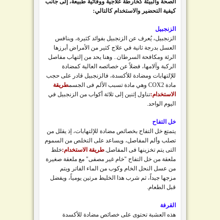
الصحة والبيئة كخارطة علاجية ووقائية طبيعة، إلى جانب
كيفية التحضير والاستخدام كالتالي:
الزنجبيل
الزنجبيل، يُعرف عن الزنجبيل بفوائد كثيرة، وينافس
العسل بدرجة ثانية في علاج كثير من الأمراض أبرزها
الرئة ومكافحة السرطان.. وهنا يحد من إلتهاب مفاصل
الركبة وآلامها، فضلاً عن خصائصه العالية كمضادة
للإلتهابات ومضادة للأكسدة، فالزنجبيل قادر على حجب
مادة COX2 وهي مادة تسبب الألم فى الجسم
طريقة
الاستخدام:
تناول إثنين إلى ثلاثة أكواب من الزنجبيل في
اليوم الواحد.
خل التفاح
يتمتع خل التفاح بخصائص مضادة للإلتهابات، إذ يقلل من
تصلب وألم المفاصل، ويساعد على التخلص من السموم
التى يتم تخزينها فى المفاصل.
طريقة الاستخدام:
خلط
ملعقة من خل التفاح "خام غير مصفى" مع ملعقة صغيرة
من عسل النحل الخام وكوب من الماء الفاتر ويتم
مزجها جيداً، ثم شرب هذا الخليط مرتين يومياً، ويفضل
قبل الطعام.
القرفة
هذه العشبة تحتوى على خصائص مضادة للأكسدة