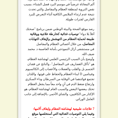
ألم المعاناة عرضياً في موسم البرد فصل الشتاء، بسبب
نقص التروية لمنطقة العظام والمفاصل والتي تحدث
نتيجة عدم ارتداء الملابس الكافية أثناء التعرض للبرد
القارس لفترات طويلة.
رصد
موقع الصحة والبيئة الوطني ضمن
برنامج "صحتك
أغلأ بلا دواء"
توصيات غذائية كخارطة علاجية ووقائية
طبيعة لحماية العظام من التهشش ولإيقاف التهابات
المفاصل،
من خلال أخصائي العظام والمفاصل
في
مستشفى آزال النموذجي بأمانة العاصمة د. محمد
ضيف الله.
وأوضح بأن السبب الرئيسي العلمي لهشاشة العظام،
هو "تآكل الغضاريف فى المفاصل"، والناتج عن فقدان
الجسم بل والقلب والعضلات والأعصاب إلى الكالسيوم
وفيتامين D لبناء العظام والحفاظ على قوتها، واللذان
تجتمع فوائدهما في الوقاية من السرطان وداء السكري
وارتفاع ضغط الدم في آنٍ واحد معاً مما يجعل العظام
تحتك ببعضها البعض.
والسبب العام لهشاشة العظام، هو
الإكثار من الكافيين، والشاي الأحمر، بالإضافة إلى جانب
العامل الوراثي.
7 علاجات طبيعية لهشاشة العظام وايقاف آلامها:
وفيما يلي التوصيات الغذائية التي أستخلصها موقع