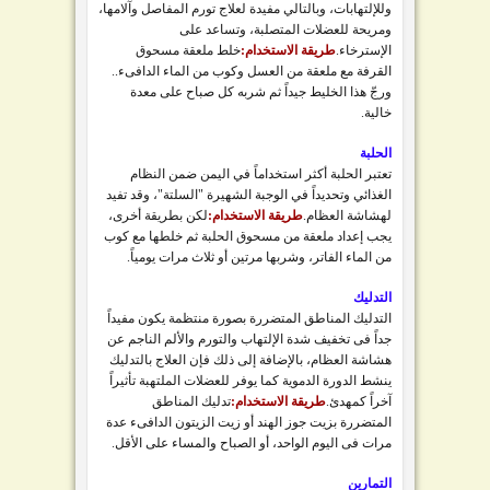
وللإلتهابات، وبالتالي مفيدة لعلاج تورم المفاصل وآلامها،
ومريحة للعضلات المتصلبة، وتساعد على
الإسترخاء.
طريقة الاستخدام:
خلط ملعقة مسحوق
القرفة مع ملعقة من العسل وكوب من الماء الدافىء..
ورجّ هذا الخليط جيداً ثم شربه كل صباح على معدة
خالية.
الحلبة
تعتبر الحلبة أكثر استخداماً في اليمن ضمن النظام
الغذائي وتحديداً في الوجبة الشهيرة "السلتة"، وقد تفيد
لهشاشة العظام.
طريقة الاستخدام:
لكن بطريقة أخرى،
يجب إعداد ملعقة من مسحوق الحلبة ثم خلطها مع كوب
من الماء الفاتر، وشربها مرتين أو ثلاث مرات يومياً.
التدليك
التدليك المناطق المتضررة بصورة منتظمة يكون مفيداً
جداً فى تخفيف شدة الإلتهاب والتورم والألم الناجم عن
هشاشة العظام، بالإضافة إلى ذلك فإن العلاج بالتدليك
ينشط الدورة الدموية كما يوفر للعضلات الملتهبة تأثيراً
آخراً كمهدئ.
طريقة الاستخدام:
تدليك المناطق
المتضررة بزيت جوز الهند أو زيت الزيتون الدافىء عدة
مرات فى اليوم الواحد، أو الصباح والمساء على الأقل.
التمارين