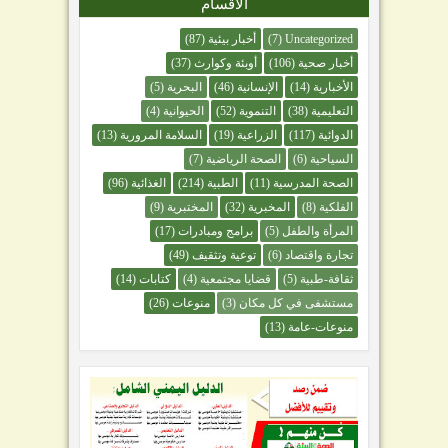
الأقسام
Uncategorized
(7)
أخبار بيئية
(87)
أخبار صحية
(106)
أوبئة وكوارث
(37)
الأخبارية
(14)
الإنسانية
(46)
البحرية
(5)
التعليمية
(38)
التنموية
(52)
الحيوانية
(4)
الدوائية
(117)
الزراعية
(19)
السلامة المرورية
(13)
السياحية
(6)
الصحة الرياضية
(7)
الصحة المدرسية
(11)
الطبية
(214)
الغذائية
(96)
الفلكية
(8)
المخبرية
(32)
المختبرية
(9)
المرأة والطفل
(5)
برامج ومبادرات
(17)
تجارة واقتصاد
(6)
توعية وتثقيف
(49)
ثقافة-طبية
(5)
قضايا مجتمعية
(4)
كتابات
(14)
مستشفى في كل مكان
(3)
منوعات
(26)
منوعات-عامة
(13)