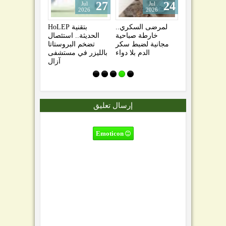
27
24
Jul
Jul
Jul
2026
2026
2026
فى التخصصي
لمرضى السكري..
بتقنية HoLEP
للأمومة الآمنة
خارطة صباحية
الحديثة.. استئصال
 الجودة الطبية
مجانية لضبط سكر
تضخم البروستاتا
تي صنعت الثقة
الدم بلا دواء
بالليزر في مستشفى
المجتمعية
آزال
إرسال تعليق
Emoticon