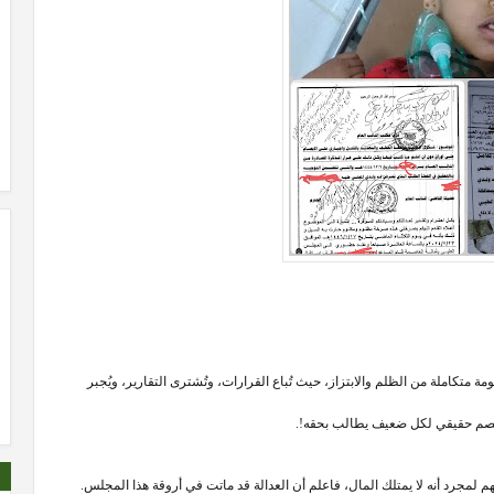
تكاملة من الظلم والابتزاز، حيث تُباع القرارات، وتُشترى التقارير، ويُجبر
 خصم حقيقي لكل ضعيف يطالب بحقه!.
م لمجرد أنه لا يمتلك المال، فاعلم أن العدالة قد ماتت في أروقة هذا المجلس.