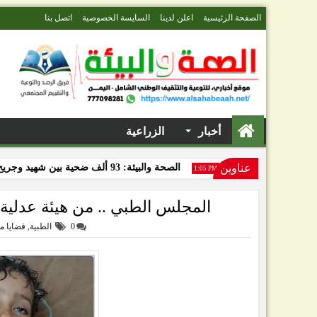
الصفحة الرئيسية
اعلن لدينا
السايسة الخصوصية
اتصل بنا
أخبار
الزراعية
اليمني لعام 2025
عناوين
الصحة والبيئة: 93 ألف ضحية بين شهيد وجريح خلال 11 عاماً من الحرب على اليمن
1:05 PM
المجلس الطبي .. من هيئة عدلية إل
0
الطبية
,
قضايا م