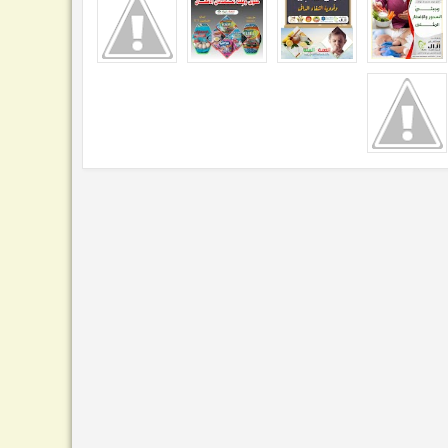
03
2
Aug
Jul
2026
2026
بتقنية HoLEP الحديثة..
جرامين يمن تبحث تنفيذ
استئصال تضخم البروستاتا
عمليات إصلاح الشفة الأرنبية
بالليزر في مستشفى آزال
للأطفال في مستشفى آزال
يرعاية مياه صنعاء