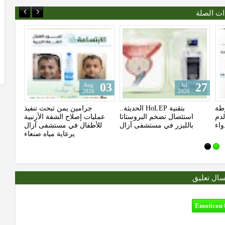
ات الصلة
7
24
10
Jul
Jul
2026
2026
أورام..
المستشفى التخصصي للأمومة
لمرضى السكري.. خارطة
 حديثة
الآمنة صنعاء.. الجودة الطبية
صباحية مجانية لضبط سكر الدم
ي اليمن
التي صنعت الثقة المجتمعية
بلا دواء
سال تعليق
Emoticon