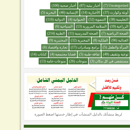
Uncategorized
(7)
أخبار بيئية
(87)
أخبار صحية
(106)
أوبئة وكوارث
(37)
الأخبارية
(14)
الإنسانية
(46)
البحرية
(5)
التعليمية
(38)
التنموية
(52)
الحيوانية
(4)
الدوائية
(116)
الزراعية
(19)
السلامة المرورية
(13)
السياحية
(6)
الصحة الرياضية
(7)
الصحة المدرسية
(11)
الطبية
(214)
الغذائية
(96)
الفلكية
(8)
المخبرية
(32)
المختبرية
(9)
المرأة والطفل
(5)
برامج ومبادرات
(17)
تجارة واقتصاد
(6)
توعية وتثقيف
(49)
ثقافة-طبية
(5)
قضايا مجتمعية
(4)
كتابات
(14)
مستشفى في كل مكان
(3)
منوعات
(26)
منوعات-عامة
(13)
لربط منشأتك بالدليل المنشآت في إطار خدمتها اضغط الصورة