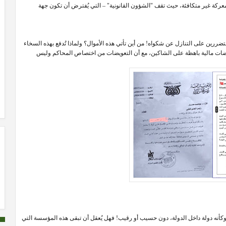
ة غير متكافئة، حيث تقف "الشؤون القانونية" – التي يُفترض أن تكون جهة
صل إلى 40 ألف دولار لإجبار أحد المتضررين على التنازل عن شكواه! من أين تأتي هذه الأموال؟ ولماذا تُدفع بهذه السخاء
ويضات مالية باهظة على الشاكين، مع أن التعويضات من اختصاص المحاكم وليس
ل وكأنه دولة داخل الدولة، دون حسيب أو رقيب! فهل يُعقل أن تبقى هذه المؤسسة التي