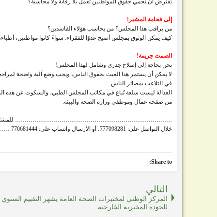
يُفترض أن تحمي حقوق المواطنين تعمل بلا رقابة ولا محاسبة؟
إلى فخامة المشير!
من يراقب هذا المجلس؟ من يحاسب هؤلاء الفاسدين؟
كيف يمكن الوثوق بمجلس أصبح عدوًا للفقراء، سواءً كانوا مواطنين، أطباء، 
الصمت جريمة!
نحن بحاجة إلى إصلاح جذري وشامل لهذا المجلس!
لا يمكن أن يستمر هذا العبث بحقوق الناس، ويجب وضع آلية واضحة لمراجع
في التلاعب بمصائر الناس..
العدالة ليست سلعة تُباع في مكاتب المجلس الطبي، والسكوت عن هذه ال
من صفحة عمال وموظفي وزارة الصحة والبيئة.
……………………………………………………………………… للمشاركات والنشر والمقت
خلال التواصل على: 777098281، أو الأرسال واتساب على: 770681444 ………………………………………………………………………
Share to:
التالي
المركز الوطني لمختبرات الصحة العامة يشهر التقييم السنوي
للجودة المخبرية الخارجية