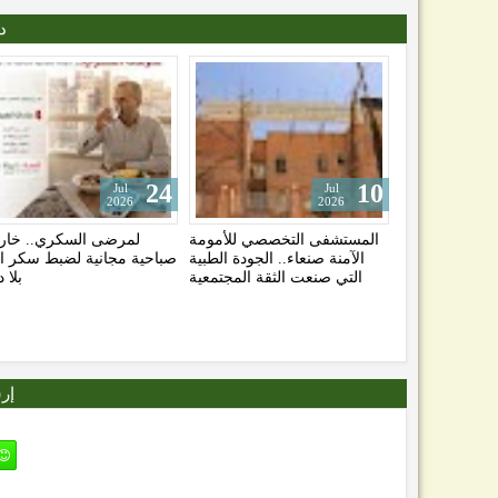
د
01
03
Jul
Aug
2026
2026
بتقنية HoLEP الحديثة..
جرامين يمن تبحث تنفيذ
من القلب إلى الدماغ وال
ل تضخم البروستاتا
عمليات إصلاح الشفة الأرنبية
تخصصات طبية وتقنيات
ر في مستشفى آزال
للأطفال في مستشفى آزال
نحو توطين العلاج ف
يرعاية مياه صنعاء
إر